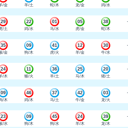
羊/金
羊/土
蛇/木
龙/金
鸡/水
29
22
01
05
38
虎/土
鸡/水
马/水
虎/金
蛇/木
35
09
41
12
30
猴/金
狗/木
虎/火
羊/金
牛/水
24
11
36
25
20
羊/木
猴/火
羊/土
马/木
猪/土
09
46
37
42
03
狗/木
鸡/木
马/土
牛/金
龙/火
23
09
45
24
39
猴/水
狗/木
狗/水
羊/木
龙/木