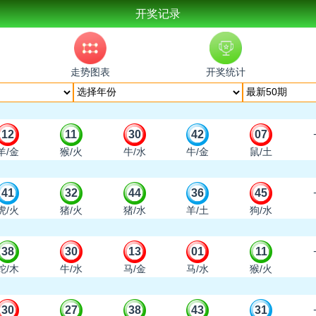
开奖记录
走势图表
开奖统计
12
11
30
42
07
羊/金
猴/火
牛/水
牛/金
鼠/土
41
32
44
36
45
虎/火
猪/火
猪/水
羊/土
狗/水
38
30
13
01
11
蛇/木
牛/水
马/金
马/水
猴/火
30
27
38
43
31