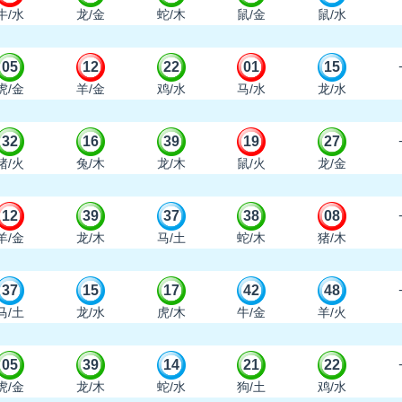
牛/水
龙/金
蛇/木
鼠/金
鼠/水
05
12
22
01
15
虎/金
羊/金
鸡/水
马/水
龙/水
32
16
39
19
27
猪/火
兔/木
龙/木
鼠/火
龙/金
12
39
37
38
08
羊/金
龙/木
马/土
蛇/木
猪/木
37
15
17
42
48
马/土
龙/水
虎/木
牛/金
羊/火
05
39
14
21
22
虎/金
龙/木
蛇/水
狗/土
鸡/水