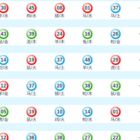
30
45
08
01
37
牛/水
狗/水
猪/木
马/水
马/土
43
39
24
16
26
鼠/金
龙/木
羊/木
兔/木
蛇/金
14
19
37
48
29
蛇/水
鼠/火
马/土
羊/火
虎/土
12
37
20
38
43
羊/金
马/土
猪/土
蛇/木
鼠/金
05
19
10
14
01
虎/金
鼠/火
鸡/火
蛇/水
马/水
12
36
38
27
22