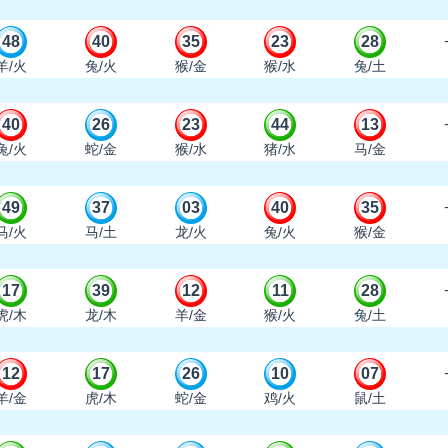
48
40
35
23
28
羊/火
兔/火
猴/金
猴/水
兔/土
40
26
23
44
13
兔/火
蛇/金
猴/水
猪/水
马/金
49
37
03
40
35
马/火
马/土
龙/火
兔/火
猴/金
17
39
12
11
28
虎/木
龙/木
羊/金
猴/火
兔/土
12
17
26
10
07
羊/金
虎/木
蛇/金
鸡/火
鼠/土