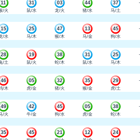
11
31
03
44
37
猴/火
鼠/水
龙/火
猪/水
马/土
15
25
47
13
45
龙/水
马/木
猴/木
马/金
狗/水
28
19
38
31
25
兔/土
鼠/火
蛇/木
鼠/水
马/木
46
05
32
35
29
鸡/木
虎/金
猪/火
猴/金
虎/土
49
42
45
05
38
马/火
牛/金
狗/水
虎/金
蛇/木
35
45
21
12
24