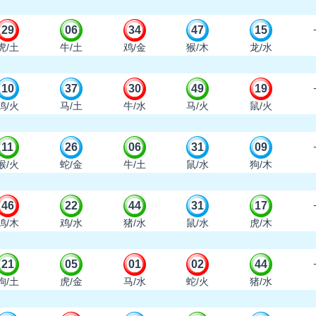
29
06
34
47
15
虎/土
牛/土
鸡/金
猴/木
龙/水
10
37
30
49
19
鸡/火
马/土
牛/水
马/火
鼠/火
11
26
06
31
09
猴/火
蛇/金
牛/土
鼠/水
狗/木
46
22
44
31
17
鸡/木
鸡/水
猪/水
鼠/水
虎/木
21
05
01
02
44
狗/土
虎/金
马/水
蛇/火
猪/水