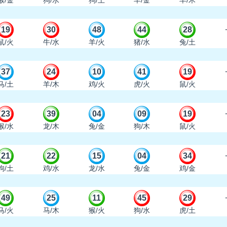
猴/金
狗/水
狗/土
羊/金
羊/木
19
30
48
44
28
鼠/火
牛/水
羊/火
猪/水
兔/土
37
24
10
41
19
马/土
羊/木
鸡/火
虎/火
鼠/火
23
39
04
09
19
猴/水
龙/木
兔/金
狗/木
鼠/火
21
22
15
04
34
狗/土
鸡/水
龙/水
兔/金
鸡/金
49
25
11
45
29
马/火
马/木
猴/火
狗/水
虎/土