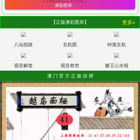
澳彩图库
【正版澳彩图库】
更多»
八仙指路
玄机图
钟馗玄机
观音解签
观音救世
赌王心水报
澳门官方正版挂牌