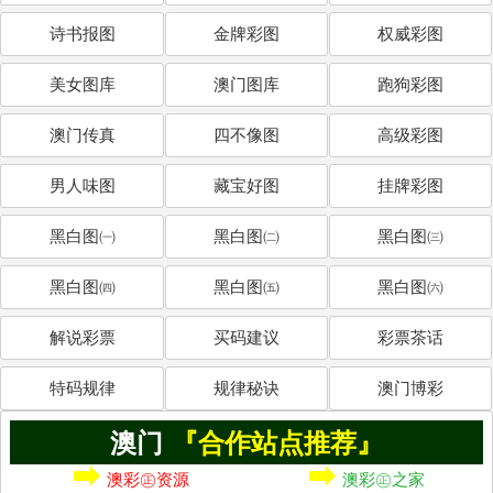
诗书报图
金牌彩图
权威彩图
美女图库
澳门图库
跑狗彩图
澳门传真
四不像图
高级彩图
男人味图
藏宝好图
挂牌彩图
黑白图㈠
黑白图㈡
黑白图㈢
黑白图㈣
黑白图㈤
黑白图㈥
解说彩票
买码建议
彩票茶话
特码规律
规律秘诀
澳门博彩
澳门
『合作站点推荐』
澳彩㊣资源
澳彩㊣之家