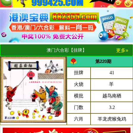
澳门六合彩【挂牌】
更多»
第220期
挂牌
41
火烧
羊
横批
越鸟南栖
门数
3.2
六肖
羊龙虎猴兔鸡