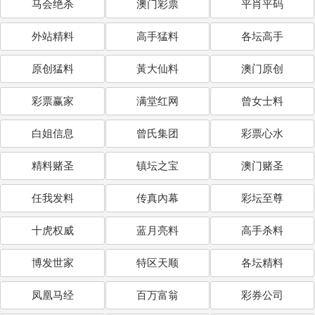
马会绝杀
澳门彩票
平肖平码
外站精料
高手猛料
各坛高手
原创猛料
黃大仙料
澳门原创
彩票赢家
满堂红网
曾女士料
白姐信息
曾氏集团
彩票心水
精料赌圣
镇坛之宝
澳门赌圣
任我发料
传真內幕
彩坛至尊
十虎权威
蓝月亮料
高手杀料
博发世家
特区天顺
各坛精料
凤凰马经
百万富翁
彩券公司