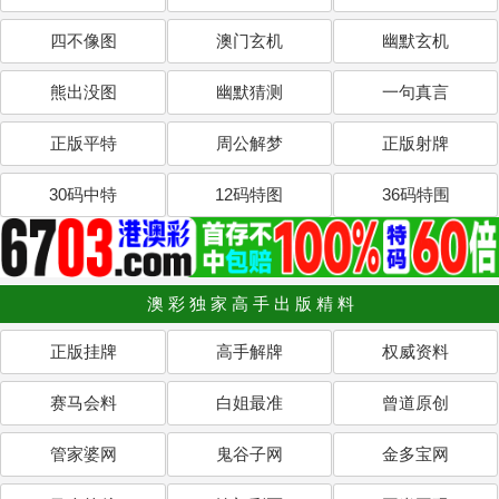
四不像图
澳门玄机
幽默玄机
熊出没图
幽默猜测
一句真言
正版平特
周公解梦
正版射牌
30码中特
12码特图
36码特围
澳彩独家高手出版精料
正版挂牌
高手解牌
权威资料
赛马会料
白姐最准
曾道原创
管家婆网
鬼谷子网
金多宝网