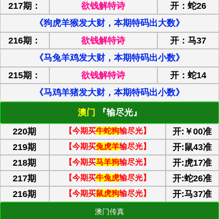
217期：
欲钱解特诗
开：蛇26
《狗虎羊猴发大财，本期特码出大数》
216期：
欲钱解特诗
开：马37
《马兔羊鸡发大财，本期特码出小数》
215期：
欲钱解特诗
开：蛇14
《马鸡羊猪发大财，本期特码出小数》
澳门
『输尽光』
220期
【今期买
牛蛇狗
输尽光】
开:￥00准
219期
【今期买
兔虎羊
输尽光】
开:鼠43准
218期
【今期买
马羊狗
输尽光】
开:虎17准
217期
【今期买
牛兔虎
输尽光】
开:蛇26准
216期
【今期买
鼠虎狗
输尽光】
开:马37准
澳门传真