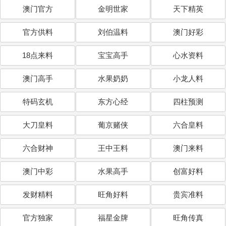
澳门官方
金明世家
天下精英
官方供料
刘伯温料
澳门好彩
18点来料
宝宝高手
心水资料
澳门高手
水果奶奶
小龙人料
特码玄机
东方心经
四柱预测
大刀皇料
葡京赌侠
六合皇料
六合财神
王中王料
澳门来料
澳门中彩
水果高手
创富好料
发财精料
旺角好料
贵宾准料
官方独家
福星金牌
旺角传真