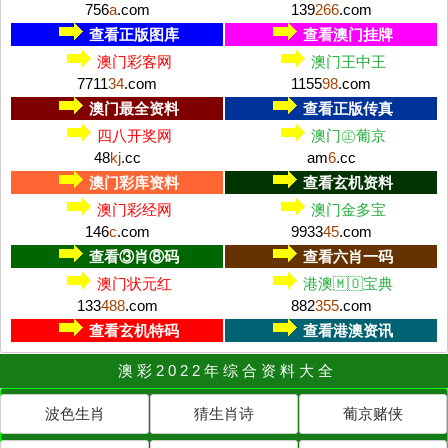
756
a
.com
139
266
.com
查看正版图库
查看澳门挂牌
澳门彩客网
澳门王中王
7711
34
.com
1155
98
.com
澳门最全资料
查看正版传真
四八开奖网
澳门㊣葡京
48
kj
.cc
am
6
.cc
澳门彩库资料
查看玄机资料
澳门彩经网
澳门金多宝
146
c
.com
9933
45
.com
查看③肖⑧码
查看六肖一码
澳门状元红
港澳🇲🇴宝典
133
488
.com
882
355
.com
查看玄机特码
查看港澳资讯
澳彩2022年综合资料大全
波色生肖
猜生肖诗
葡京赌侠