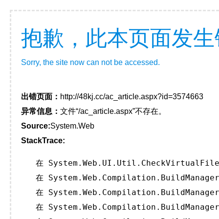
抱歉，此本页面发生
Sorry, the site now can not be accessed.
出错页面：
http://48kj.cc/ac_article.aspx?id=3574663
异常信息：
文件“/ac_article.aspx”不存在。
Source:
System.Web
StackTrace:
   在 System.Web.UI.Util.CheckVirtualFile
   在 System.Web.Compilation.BuildManager
   在 System.Web.Compilation.BuildManager
   在 System.Web.Compilation.BuildManager